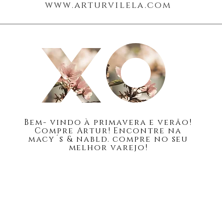
www.arturvilela.com
Blogue
Cerca de
Bem-
vindo à primavera e verão!
Compre Artur! Encontre na
macy´s & nabld. compre no seu
melhor varejo!