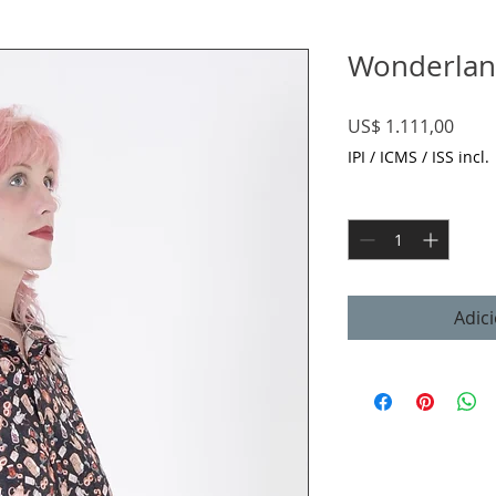
Wonderland
Preç
US$ 1.111,00
IPI / ICMS / ISS incl.
Quantidade
*
Adic