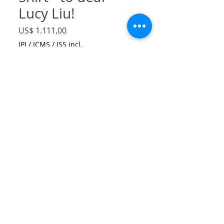
Lucy Liu!
Preço
US$ 1.111,00
IPI / ICMS / ISS incl.
Size
*
Quantidade
*
Adicionar ao carrinho