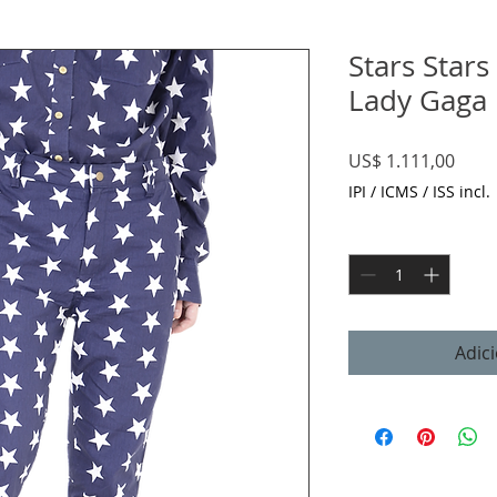
Stars Stars
Lady Gaga
Preç
US$ 1.111,00
IPI / ICMS / ISS incl.
Quantidade
*
Adic