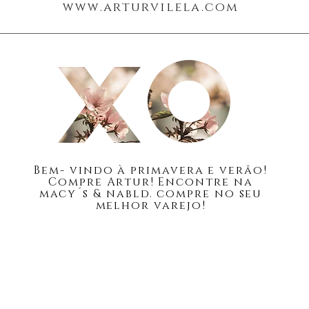
www.arturvilela.com
Blogue
Cerca de
Bem-
vindo à primavera e verão!
Compre Artur! Encontre na
macy´s & nabld. compre no seu
melhor varejo!