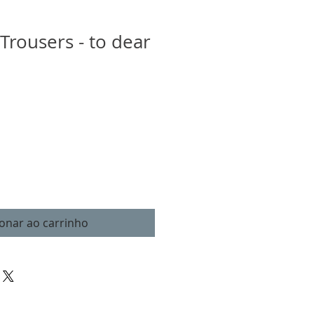
 Trousers - to dear
o
ionar ao carrinho