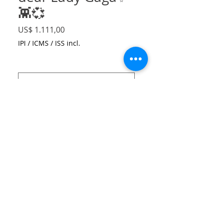
👾💞
Preço
US$ 1.111,00
IPI / ICMS / ISS incl.
Size
*
Quantidade
*
Adicionar ao carrinho
Neoprene printed salt dress with 2
meters voile scarf print developed with
a depiction from salt chrystals