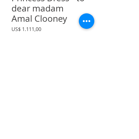
dear madam
Amal Clooney
Preço
US$ 1.111,00
IPI / ICMS / ISS incl.
Quantidade
*
Adicionar ao carrinho
Swiss dot long sleeve dress with v back
neckline