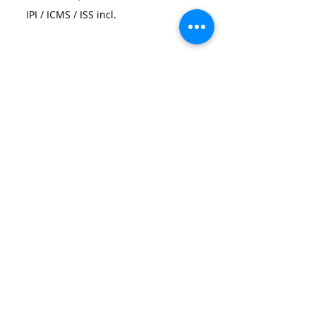
IPI / ICMS / ISS incl.
Size
*
Quantidade
*
Adicionar ao carrinho
Neoprene Printed Lattice Dress