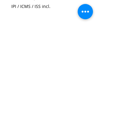
IPI / ICMS / ISS incl.
Size
*
Quantidade
*
Adicionar ao carrinho
Neoprene Printed Lattice Dress