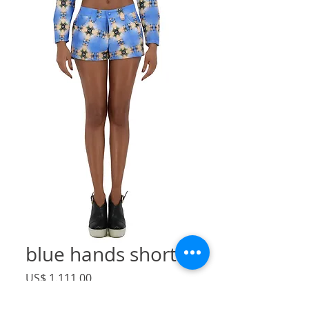
blue hands shorts
Preço
US$ 1.111,00
IPI / ICMS / ISS incl.