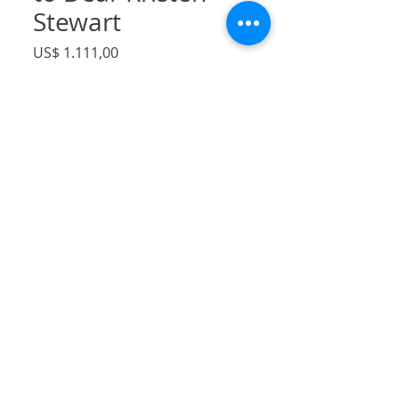
Stewart
Preço
US$ 1.111,00
IPI / ICMS / ISS incl.
Quantidade
*
Adicionar ao carrinho
2 yards of voile printed scarf