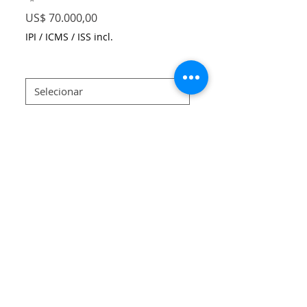
Preço
US$ 70.000,00
IPI / ICMS / ISS incl.
Size
*
Quantidade
*
Adicionar ao carrinho
Blue Hands neoprene dress with
additional 2 meters voile scarf. The dress
is composed for back vent, and two
front darts.