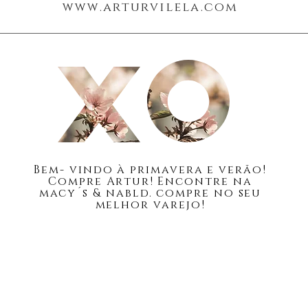
www.arturvilela.com
Blogue
Cerca de
Bem-
vindo à primavera e verão!
Compre Artur! Encontre na
macy´s & nabld. compre no seu
melhor varejo!