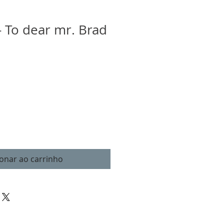
- To dear mr. Brad
o
ionar ao carrinho