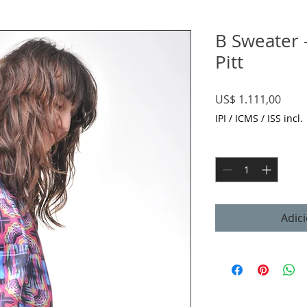
B Sweater 
Pitt
Preç
US$ 1.111,00
IPI / ICMS / ISS incl.
Quantidade
*
Adic